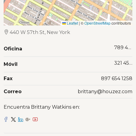
Leaflet
|
©
OpenStreetMap
contributors
440 W 57th St, New York
789 456 3210
Oficina
321 456 9874
Móvil
Fax
897 654 1258
Correo
brittany@houzez.com
Encuentra Brittany Watkins en: