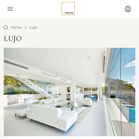
Home
Lujo
LUJO