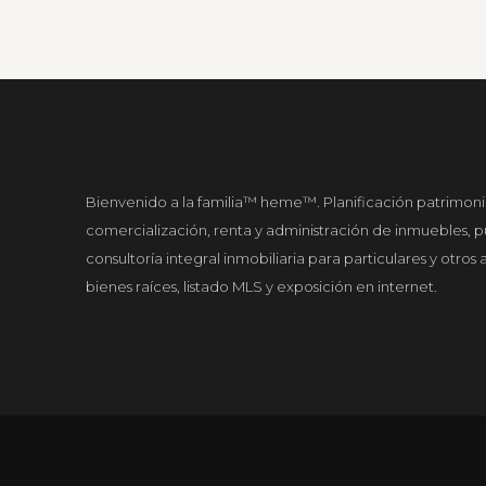
Bienvenido a la familia™ heme™. Planificación patrimonia
comercialización, renta y administración de inmuebles, p
consultoría integral inmobiliaria para particulares y otros
bienes raíces, listado MLS y exposición en internet.