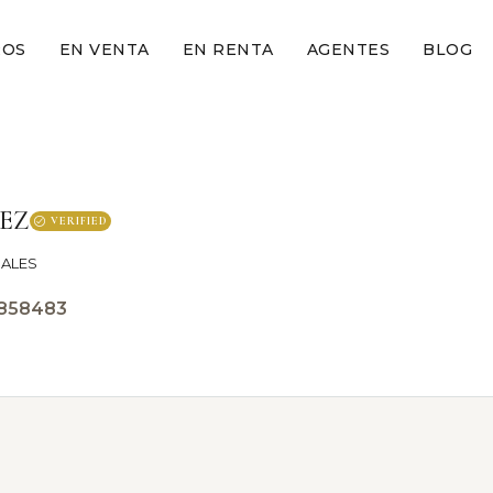
ROS
EN VENTA
EN RENTA
AGENTES
BLOG
EZ
VERIFIED
IALES
858483